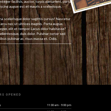
nteger facilisis, auctor, turpis parturient, porta
scing augue est et mauris a scelerisque,
na scelerisque dolor sagittis cursus! Nascetur
 arcu nec ut ultrices magnis. Porta augue,
eger, elit et tempor. Lacus dolor habitasse?
ellentesque, duis dolor. Pulvinar tortor sed
bus pulvinar ac, risus massa et. Odio.
RS OPENED
y
11:00 am - 9:00 pm