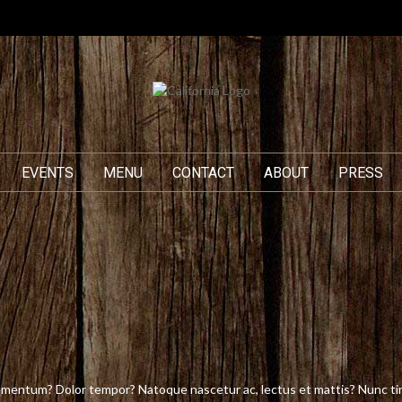
EVENTS
MENU
CONTACT
ABOUT
PRESS
 elementum? Dolor tempor? Natoque nascetur ac, lectus et mattis? Nunc tin