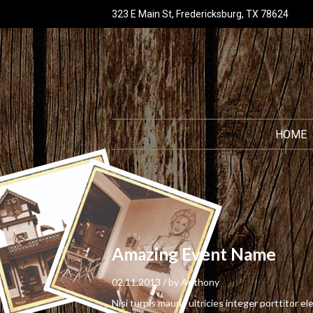
323 E Main St, Fredericksburg, TX 78624
HOME
Amazing Event Name
02.11.2013 / by Anthony
Nisi turpis mauris ultricies integer porttitor