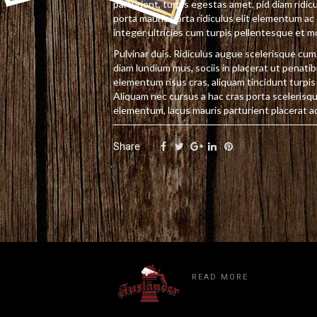
parturient, turpis egestas amet, pid diam ridicul
porta mauris porta ridiculus elit elementum a
integer ultricies cum turpis pellentesque et m
Pulvinar duis. Ridiculus augue scelerisque cum
diam lundium mus, sociis in placerat ut penatib
elementum risus cras, aliquam tincidunt turpis 
Aliquam nec cursus a hac cras porta scelerisque
elementum, lacus mauris parturient placerat ac
Share
READ MORE