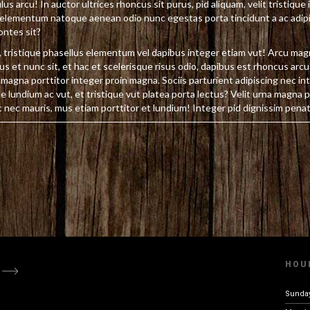
us arcu! In auctor ultrices rhoncus sit purus, pid aliquam, velit tristique i
c elementum natoque aenean odio nunc egestas porta tincidunt a ac adipi
ontes sit?
, tristique phasellus elementum vel dapibus integer etiam vut! Arcu mag
us et nunc sit, et hac et scelerisque risus odio, dapibus est rhoncus arcu
magna porttitor integer proin magna. Sociis parturient adipiscing nec int
 lundium ac vut, et tristique vut platea porta lectus? Velit urna magna p
 nec mauris, mus etiam porttitor et lundium! Integer pid dignissim penati
HOU
Sunda